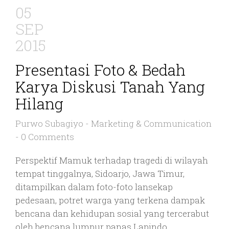
05
SEP
2015
Presentasi Foto & Bedah
Karya Diskusi Tanah Yang
Hilang
Purwo Subagiyo
-
Marketing & Communication
-
0 Comments
Perspektif Mamuk terhadap tragedi di wilayah
tempat tinggalnya, Sidoarjo, Jawa Timur,
ditampilkan dalam foto-foto lansekap
pedesaan, potret warga yang terkena dampak
bencana dan kehidupan sosial yang tercerabut
oleh bencana lumpur panas Lapindo.