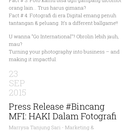
Fact # 3: Foto kamu bisa dgn gampang dicomot
orang lain... Trus harus gimana?
Fact # 4: Fotografi di era Digital emang penuh
tantangan & peluang. It's a different ballgame!!
U wanna "Go International"? Obrolin lebih jauh,
mau?
Turning your photography into business – and
making it impactful.
23
SEP
2015
Press Release #Bincang
MFI: HAKI Dalam Fotografi
Marrysa Tanjung Sari
-
Marketing &